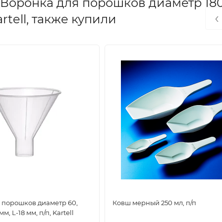
Воронка для порошков диаметр 180
‹
artell, также купили
 порошков диаметр 60,
Ковш мерный 250 мл, п/п
м, L-18 мм, п/п, Kartell