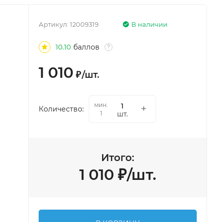
Артикул:
12009319
В наличии
10.10
баллов
?
1 010
₽
/
шт.
мин.
Количество:
шт.
1
Итого:
1 010
₽
/
шт.