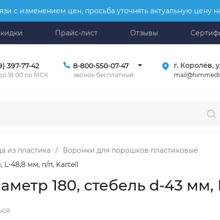
язи с изменением цен, просьба уточнять актуальную цену 
Скидки
Прайс-лист
Отзывы
Сертиф
г. Королёв, у
9) 397-77-42
8-800-550-07-47
mail@himmeds
 до 18:00 по МСК
звонок бесплатный
а из пластика
/
Воронки для порошков пластиковые
-48,8 мм, п/п, Kartell
тр 180, стебель d-43 мм, L-
ься