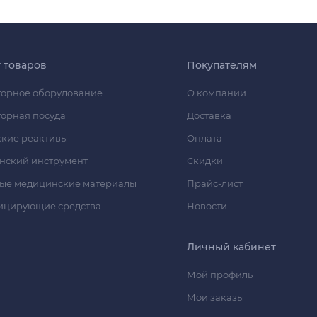
г товаров
Покупателям
орное оборудование
О компании
орная посуда
Доставка
кие реактивы
Оплата
нский инструмент
Скидки
ые медицинские материалы
Прайс-лист
ицирующие средства
Новости
Личный кабинет
Мой профиль
Мои заказы