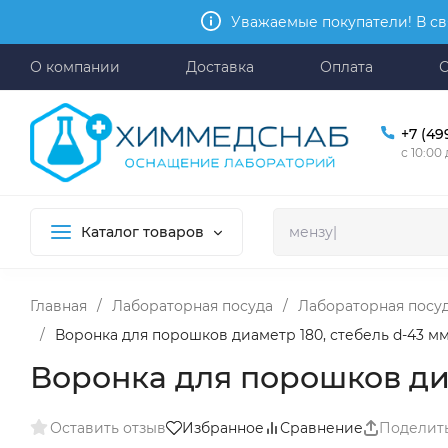
Уважаемые покупатели! В св
О компании
Доставка
Оплата
+7 (49
с 10:00
Каталог товаров
Главная
/
Лабораторная посуда
/
Лабораторная посуд
/
Воронка для порошков диаметр 180, стебель d-43 мм, L
Воронка для порошков диаме
Оставить отзыв
Избранное
Сравнение
Поделит