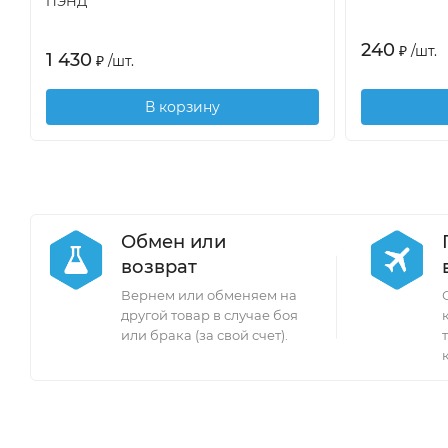
ПЭНД
240
₽
/
шт.
1 430
₽
/
шт.
В корзину
Обмен или
возврат
Вернем или обменяем на
другой товар в случае боя
или брака (за свой счет).