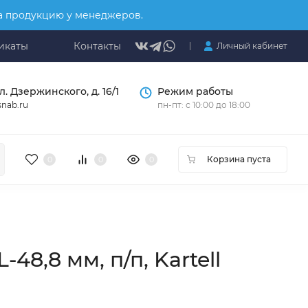
на продукцию у менеджеров.
икаты
Контакты
Личный кабинет
л. Дзержинского, д. 16/1
Режим работы
nab.ru
пн-пт: с 10:00 до 18:00
Корзина пуста
0
0
0
48,8 мм, п/п, Kartell