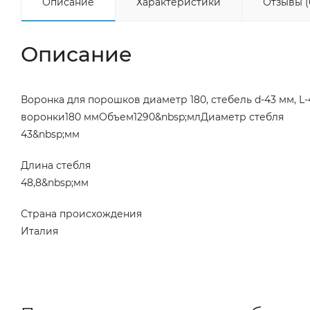
Описание
Характеристики
Отзывы (
Описание
Воронка для порошков диаметр 180, стебель d-43 мм, L
воронки180 ммОбъем1290&nbsp;млДиаметр стебля
43&nbsp;мм
Длина стебля
48,8&nbsp;мм
Страна происхождения
Италия