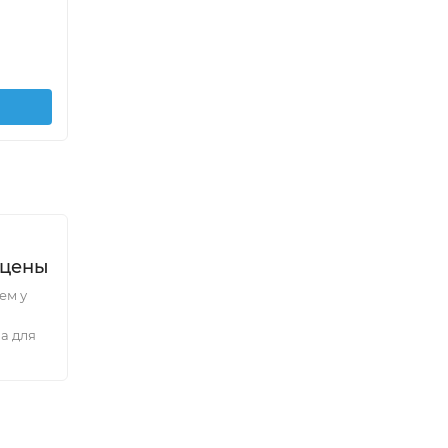
820
295
₽
/
шт.
В корзину
 цены
ем у
а для