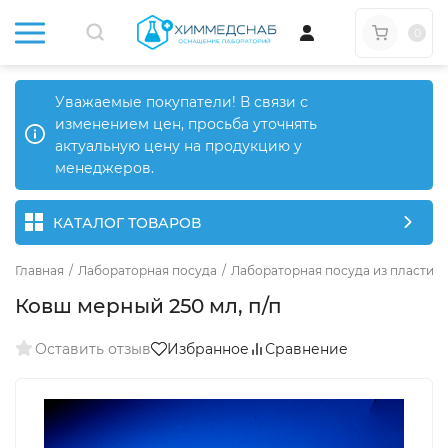
0
Уважаемые покупатели! В связи с
изменением цен, просьба уточнять
актуальную цену на продукцию у
менеджеров.
КАТАЛОГ ТОВАРОВ
Главная
/
Лабораторная посуда
/
Лабораторная посуда из пластика
Ковш мерный 250 мл, п/п
Оставить отзыв
Избранное
Сравнение