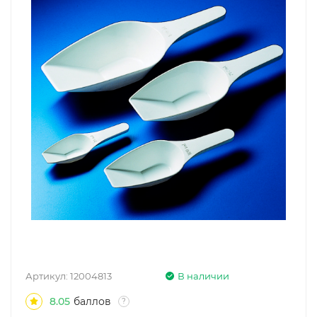
Артикул:
12004813
В наличии
8.05
баллов
?