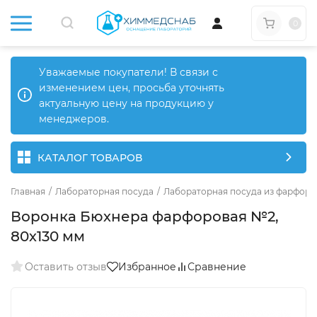
0
Уважаемые покупатели! В связи с
изменением цен, просьба уточнять
актуальную цену на продукцию у
менеджеров.
КАТАЛОГ ТОВАРОВ
Главная
/
Лабораторная посуда
/
Лабораторная посуда из фарфора
Воронка Бюхнера фарфоровая №2,
80х130 мм
Оставить отзыв
Избранное
Сравнение