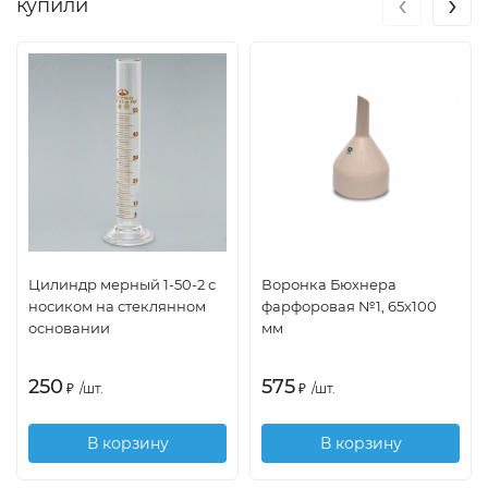
‹
›
купили
Цилиндр мерный 1-50-2 с
Воронка Бюхнера
носиком на стеклянном
фарфоровая №1, 65х100
основании
мм
250
575
₽
/
шт.
₽
/
шт.
В корзину
В корзину