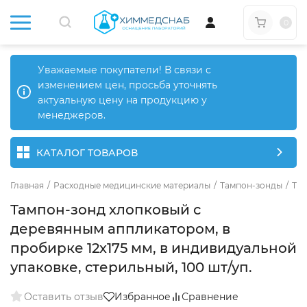
0
Уважаемые покупатели! В связи с
изменением цен, просьба уточнять
актуальную цену на продукцию у
менеджеров.
КАТАЛОГ ТОВАРОВ
Главная
/
Расходные медицинские материалы
/
Тампон-зонды
/
Там
Тампон-зонд хлопковый с
деревянным аппликатором, в
пробирке 12х175 мм, в индивидуальной
упаковке, стерильный, 100 шт/уп.
Оставить отзыв
Избранное
Сравнение