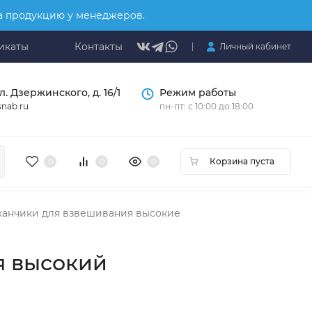
на продукцию у менеджеров.
икаты
Контакты
Личный кабинет
л. Дзержинского, д. 16/1
Режим работы
nab.ru
пн-пт: с 10:00 до 18:00
Корзина пуста
0
0
0
канчики для взвешивания высокие
я высокий