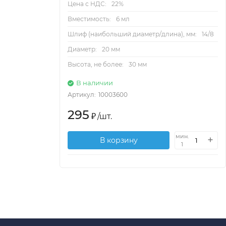
Цена с НДС:
22%
Вместимость:
6 мл
Шлиф (наибольший диаметр/длина), мм:
14/8
Диаметр:
20 мм
Высота, не более:
30 мм
В наличии
Артикул:
10003600
295
₽
/
шт.
мин.
В корзину
1