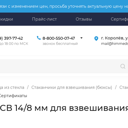
язи с изменением цен, просьба уточнять актуальную цену 
Скидки
Прайс-лист
Отзывы
Сертиф
г. Королёв, у
9) 397-77-42
8-800-550-07-47
mail@himmeds
 до 18:00 по МСК
звонок бесплатный
а из стекла
/
Стаканчики для взвешивания (бюксы)
/
Ста
Сертификаты
 СВ 14/8 мм для взвешивани