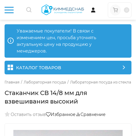
0
Уважаемые покупатели! В связи с
изменением цен, просьба уточнять
актуальную цену на продукцию у
менеджеров.
КАТАЛОГ ТОВАРОВ
Главная
/
Лабораторная посуда
/
Лабораторная посуда из стекла
/
Стаканчик СВ 14/8 мм для
взвешивания высокий
Оставить отзыв
Избранное
Сравнение