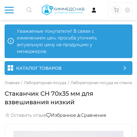
0
Уважаемые покупатели! В связи с
изменением цен, просьба уточнять
актуальную цену на продукцию у
менеджеров.
КАТАЛОГ ТОВАРОВ
Главная
/
Лабораторная посуда
/
Лабораторная посуда из стекла
/
Стаканчик СН 70х35 мм для
взвешивания низкий
Оставить отзыв
Избранное
Сравнение