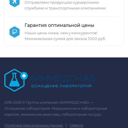
Отправляем продукцию курьерскими
службами и транспортными компаниями.
Гарантия оптимальной цены
Наши цены ниже, чем у конкурентов!
Минимальная сумма для заказа 1000 руб.
2016-2026 © Группа компаний «ХИММЕДСНАБ» —
Оснащение лабораторий. Медицинские и лабораторные
изделия, химические реактивы, лабораторная посуда.
|
Политика персональных данных
Оферта