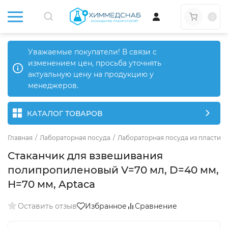
0
Уважаемые покупатели! В связи с
изменением цен, просьба уточнять
актуальную цену на продукцию у
менеджеров.
КАТАЛОГ ТОВАРОВ
Главная
/
Лабораторная посуда
/
Лабораторная посуда из пластика
Стаканчик для взвешивания
полипропиленовый V=70 мл, D=40 мм,
Н=70 мм, Aptaca
Оставить отзыв
Избранное
Сравнение