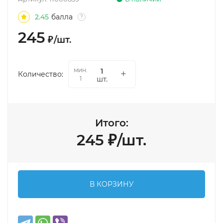
2.45
балла
?
245
₽
/
шт.
мин.
Количество:
шт.
1
Итого:
245
₽
/
шт.
В КОРЗИНУ