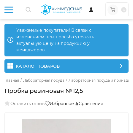
0
Уважаемые покупатели! В связи с
изменением цен, просьба уточнять
актуальную цену на продукцию у
менеджеров.
КАТАЛОГ ТОВАРОВ
Главная
/
Лабораторная посуда
/
Лабораторная посуда и принадле
Пробка резиновая №12,5
Оставить отзыв
Избранное
Сравнение