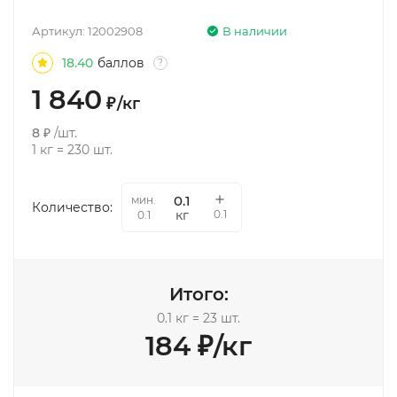
Артикул:
12002908
В наличии
18.40
баллов
?
1 840
₽
/
кг
8
₽
/
шт.
1
кг
=
230
шт.
мин.
Количество:
0.1
кг
0.1
Итого:
0.1
кг
=
23
шт.
184
₽
/
кг