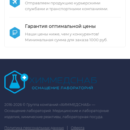
Отправляем продукцию курьерскими
службами и транспортными компаниями.
Гарантия оптимальной цены
Наши цены ниже, чем у конкурентов!
Минимальная сумма для заказа 1000 руб.
2016-2026 © Группа компаний «ХИММЕДСНАБ» —
Оснащение лабораторий. Медицинские и лабораторные
изделия, химические реактивы, лабораторная посуда.
|
Политика персональных данных
Оферта