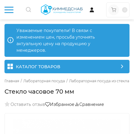
0
Уважаемые покупатели! В связи с
изменением цен, просьба уточнять
актуальную цену на продукцию у
менеджеров.
КАТАЛОГ ТОВАРОВ
Главная
/
Лабораторная посуда
/
Лабораторная посуда из стекла
/
Стекло часовое 70 мм
Оставить отзыв
Избранное
Сравнение