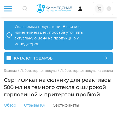
0
Уважаемые покупатели! В связи с
изменением цен, просьба уточнять
актуальную цену на продукцию у
менеджеров.
КАТАЛОГ ТОВАРОВ
Главная
/
Лабораторная посуда
/
Лабораторная посуда из стекла
/
Сертификат на склянку для реактивов
500 мл из темного стекла с широкой
горловиной и притертой пробкой
Обзор
Отзывы (0)
Сертификаты