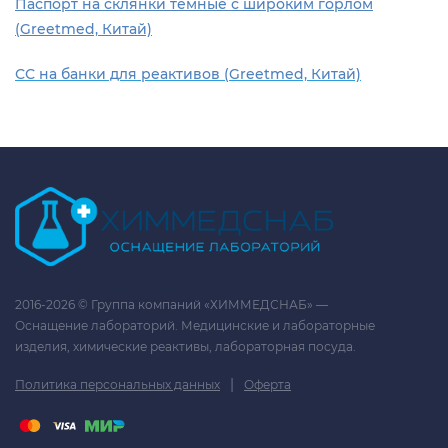
Паспорт на склянки темные с широким горлом
(Greetmed, Китай)
СС на банки для реактивов (Greetmed, Китай)
2016-2026 © Группа компаний «ХИММЕДСНАБ» —
Оснащение лабораторий. Медицинские и лабораторные
изделия, химические реактивы, лабораторная посуда.
|
Политика персональных данных
Оферта