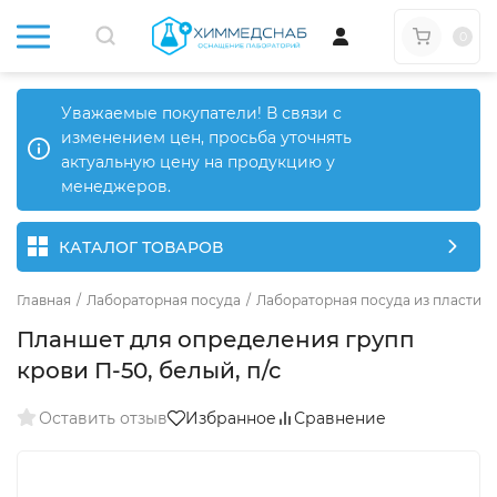
0
Уважаемые покупатели! В связи с
изменением цен, просьба уточнять
актуальную цену на продукцию у
менеджеров.
КАТАЛОГ ТОВАРОВ
Главная
/
Лабораторная посуда
/
Лабораторная посуда из пластика
Планшет для определения групп
крови П-50, белый, п/с
Оставить отзыв
Избранное
Сравнение