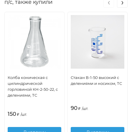
‹
›
п/с, также купили
Колба коническая с
Стакан В-1-50 высокий с
цилиндрической
делениями и носиком, ТС
горловиной КН-2-50-22, с
делениями, ТС
90
₽
/
шт.
150
₽
/
шт.