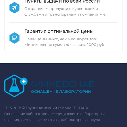
Пункты выдачи по всей России
Отправляем продукцию курьерскими
службами и транспортными компаниями.
Гарантия оптимальной цены
Наши цены ниже, чем у конкурентов!
Минимальная сумма для заказа 1000 руб.
2016-2026 © Группа компаний «ХИММЕДСНАБ» —
Оснащение лабораторий. Медицинские и лабораторные
изделия, химические реактивы, лабораторная посуда.