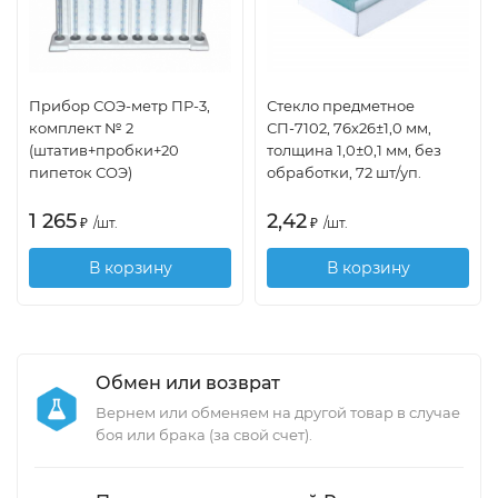
Прибор СОЭ-метр ПР-3,
Стекло предметное
комплект № 2
СП-7102, 76х26±1,0 мм,
(штатив+пробки+20
толщина 1,0±0,1 мм, без
пипеток СОЭ)
обработки, 72 шт/уп.
1 265
2,42
₽
/
шт.
₽
/
шт.
В корзину
В корзину
Обмен или возврат
Вернем или обменяем на другой товар в случае
боя или брака (за свой счет).