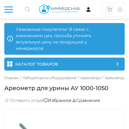
0
Уважаемые покупатели! В связи с
изменением цен, просьба уточнять
актуальную цену на продукцию у
менеджеров.
КАТАЛОГ ТОВАРОВ
Главная
/
Лабораторное оборудование
/
Ареометры
/
Ареометры д
Ареометр для урины АУ 1000-1050
Оставить отзыв
Избранное
Сравнение