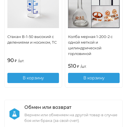
Стакан В-1-50 высокий с
Колба мерная 1-200-2 с
делениями и носиком, ТС
одной меткой и
цилиндрической
горловиной
90
₽
/
шт.
510
₽
/
шт.
В корзину
В корзину
Обмен или возврат
Вернем или обменяем на другой товар в случае
боя или брака (за свой счет).