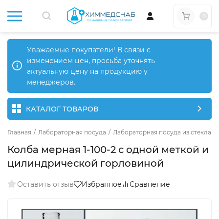
0
Уважаемые покупатели! В связи с
изменением цен, просьба уточнять
актуальную цену на продукцию у
менеджеров.
КАТАЛОГ ТОВАРОВ
Главная
/
Лабораторная посуда
/
Лабораторная посуда из стекла
/
Колба мерная 1-100-2 с одной меткой и
цилиндрической горловиной
Оставить отзыв
Избранное
Сравнение