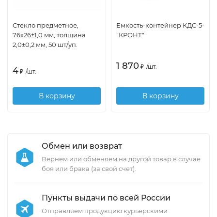
Стекло предметное,
Емкость-контейнер КДС-5-
76х26±1,0 мм, толщина
"КРОНТ"
2,0±0,2 мм, 50 шт/уп.
1 870
₽
/
шт.
4
₽
/
шт.
В корзину
В корзину
Обмен или возврат
Вернем или обменяем на другой товар в случае
боя или брака (за свой счет).
Пункты выдачи по всей России
Отправляем продукцию курьерскими