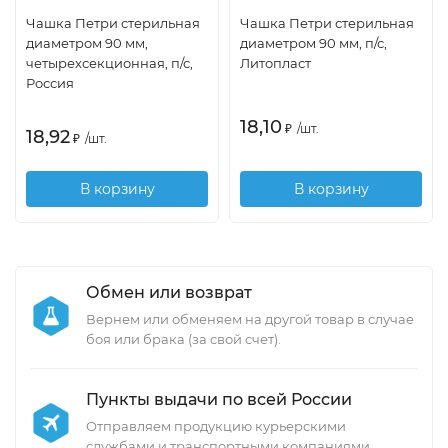
Чашка Петри стерильная
Чашка Петри стерильная
диаметром 90 мм,
диаметром 90 мм, п/с,
четырехсекционная, п/с,
Литопласт
Россия
18,10
₽
/
шт.
18,92
₽
/
шт.
В корзину
В корзину
Обмен или возврат
Вернем или обменяем на другой товар в случае
боя или брака (за свой счет).
Пункты выдачи по всей России
Отправляем продукцию курьерскими
службами и транспортными компаниями.