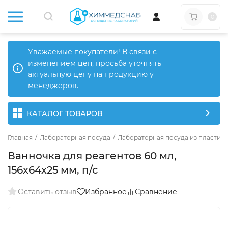
0
Уважаемые покупатели! В связи с
изменением цен, просьба уточнять
актуальную цену на продукцию у
менеджеров.
КАТАЛОГ ТОВАРОВ
Главная
/
Лабораторная посуда
/
Лабораторная посуда из пластика
Ванночка для реагентов 60 мл,
156х64х25 мм, п/с
Оставить отзыв
Избранное
Сравнение