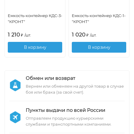
Емкость-контейнер КДС-3-
Емкость-контейнер КДС-1-
"КРОНТ"
"КРОНТ"
1 210
1 020
₽
/
шт.
₽
/
шт.
В корзину
В корзину
Обмен или возврат
Вернем или обменяем на другой товар в случае
боя или брака (за свой счет).
Пункты выдачи по всей России
Отправляем продукцию курьерскими
службами и транспортными компаниями.