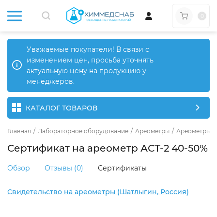
0
Уважаемые покупатели! В связи с
изменением цен, просьба уточнять
актуальную цену на продукцию у
менеджеров.
КАТАЛОГ ТОВАРОВ
Главная
/
Лабораторное оборудование
/
Ареометры
/
Ареометры д
Сертификат на ареометр АСТ-2 40-50%
Обзор
Отзывы (0)
Сертификаты
Свидетельство на ареометры (Шатлыгин, Россия)