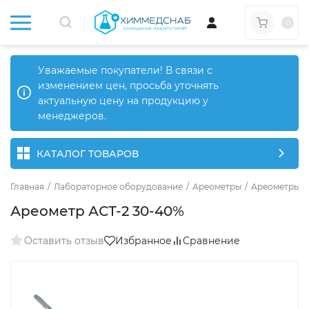
0
Уважаемые покупатели! В связи с
изменением цен, просьба уточнять
актуальную цену на продукцию у
менеджеров.
КАТАЛОГ ТОВАРОВ
Главная
/
Лабораторное оборудование
/
Ареометры
/
Ареометры д
Ареометр АСТ-2 30-40%
Оставить отзыв
Избранное
Сравнение