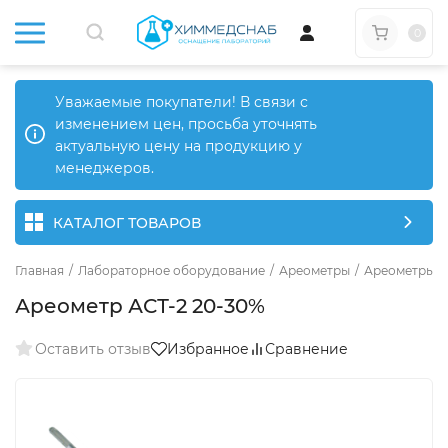
0
Уважаемые покупатели! В связи с
изменением цен, просьба уточнять
актуальную цену на продукцию у
менеджеров.
КАТАЛОГ ТОВАРОВ
Главная
/
Лабораторное оборудование
/
Ареометры
/
Ареометры д
Ареометр АСТ-2 20-30%
Оставить отзыв
Избранное
Сравнение