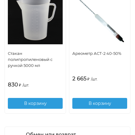
Стакан
Ареометр АСТ-2 40-50%
полипропиленовый с
ручкой 5000 мл
2 665
₽
/
шт.
830
₽
/
шт.
В корзину
В корзину
Обмен или возврат