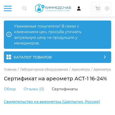
0
Уважаемые покупатели! В связи с
изменением цен, просьба уточнять
актуальную цену на продукцию у
менеджеров.
КАТАЛОГ ТОВАРОВ
Главная
/
Лабораторное оборудование
/
Ареометры
/
Ареометры д
Сертификат на ареометр АСТ-1 16-24%
Обзор
Отзывы (0)
Сертификаты
Свидетельство на ареометры (Шатлыгин, Россия)