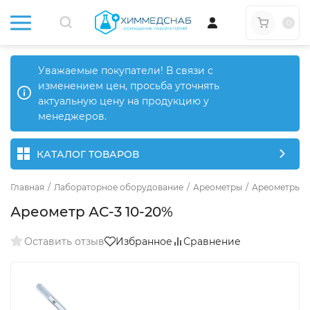
0
Уважаемые покупатели! В связи с
изменением цен, просьба уточнять
актуальную цену на продукцию у
менеджеров.
КАТАЛОГ ТОВАРОВ
Главная
/
Лабораторное оборудование
/
Ареометры
/
Ареометры д
Ареометр АС-3 10-20%
Оставить отзыв
Избранное
Сравнение