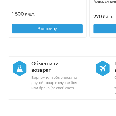
йодкрахмальн
1 500
₽
/
шт.
270
₽
/
шт.
В корзину
Обмен или
возврат
Вернем или обменяем на
другой товар в случае боя
или брака (за свой счет).