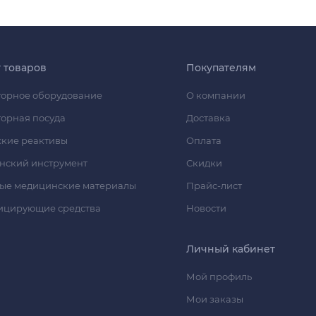
г товаров
Покупателям
орное оборудование
О компании
орная посуда
Доставка
кие реактивы
Оплата
нский инструмент
Скидки
ые медицинские материалы
Прайс-лист
ицирующие средства
Новости
Личный кабинет
Мой профиль
Мои заказы