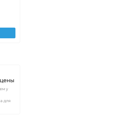
 цены
ем у
а для