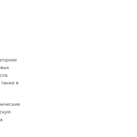
аториях
овых
сла.
 также в
хнические
дскую
а.