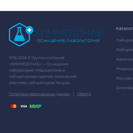
Катало
Лаборат
Лаборат
2016-2026 © Группа компаний
Химичес
«ХИММЕДСНАБ» — Оснащение
Медици
лабораторий. Медицинские и
лабораторные изделия, химические
Расходн
реактивы, лабораторная посуда.
Дезинф
|
Политика персональных данных
Оферта