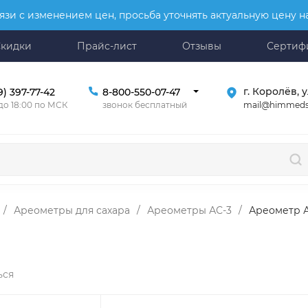
язи с изменением цен, просьба уточнять актуальную цену 
Скидки
Прайс-лист
Отзывы
Сертиф
г. Королёв, у
9) 397-77-42
8-800-550-07-47
mail@himmeds
 до 18:00 по МСК
звонок бесплатный
/
Ареометры для сахара
/
Ареометры АС-3
/
Ареометр А
ься