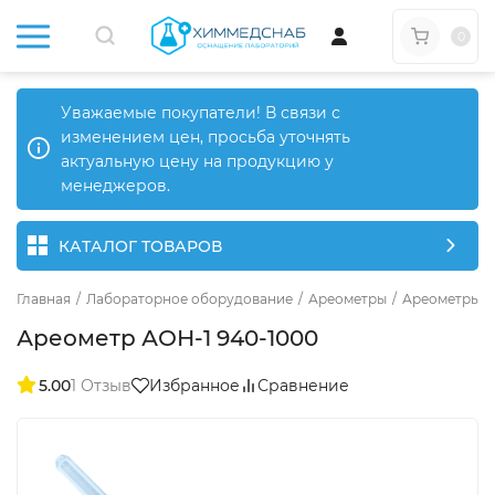
0
Уважаемые покупатели! В связи с
изменением цен, просьба уточнять
актуальную цену на продукцию у
менеджеров.
КАТАЛОГ ТОВАРОВ
Главная
/
Лабораторное оборудование
/
Ареометры
/
Ареометры о
Ареометр АОН-1 940-1000
5.00
1 Отзыв
Избранное
Сравнение