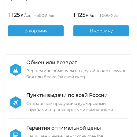
1 125
1 125
1 500
1 500
₽
/
шт.
₽
/
шт.
₽
/
шт.
₽
/
шт.
В корзину
В корзину
Обмен или возврат
Вернем или обменяем на другой товар в случае
боя или брака (за свой счет).
Пункты выдачи по всей России
Отправляем продукцию курьерскими
службами и транспортными компаниями.
Гарантия оптимальной цены
Наши цены ниже, чем у конкурентов!