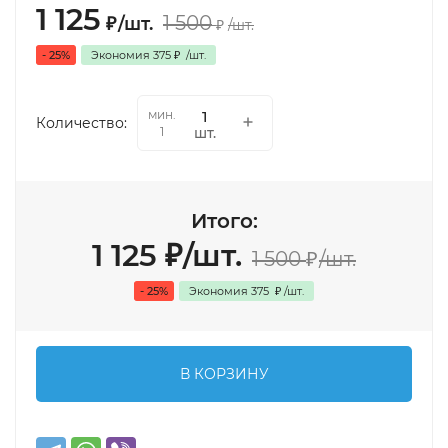
1 125
1 500
₽
/
шт.
₽
/
шт.
- 25%
Экономия
375
₽
/
шт.
мин.
Количество:
шт.
1
Итого:
1 125
₽
/
шт.
1 500
₽
/
шт.
- 25%
Экономия
375
₽
/
шт.
В КОРЗИНУ