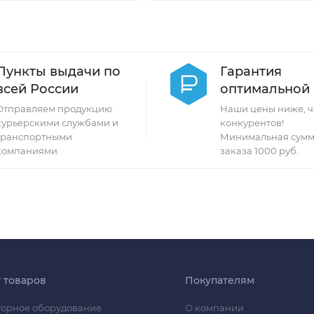
Пункты выдачи по
Гарантия
всей России
оптимальной
Отправляем продукцию
Наши цены ниже, ч
курьерскими службами и
конкурентов!
транспортными
Минимальная сумм
компаниями.
заказа 1000 руб.
г товаров
Покупателям
орное оборудование
О компании