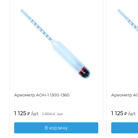
Ареометр АОН-1 1300-1360
Ареометр АО
1 125
1 125
₽
/
шт.
₽
/
шт.
1 500
₽
/
шт.
В корзину