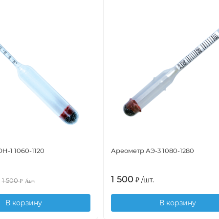
Н-1 1060-1120
Ареометр АЭ-3 1080-1280
1 500
₽
/
шт.
1 500
₽
/
шт.
В корзину
В корзину