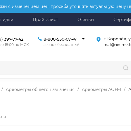
язи с изменением цен, просьба уточнять актуальную цену 
Скидки
Прайс-лист
Отзывы
Сертиф
г. Королёв, у
9) 397-77-42
8-800-550-07-47
mail@himmeds
 до 18:00 по МСК
звонок бесплатный
/
Ареометры общего назначения
/
Ареометры АОН-1
/
А
ься