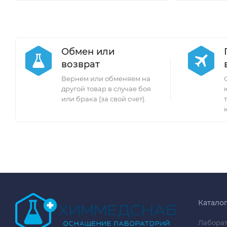
Обмен или
возврат
Вернем или обменяем на
другой товар в случае боя
или брака (за свой счет).
Катало
Лаборат