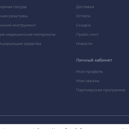
орная посуда
Доставка
кие реактивы
Оплата
нский инструмент
Скидки
ые медицинские материалы
Прайс-лист
ицирующие средства
Новости
Личный кабинет
Мой профиль
Мои заказы
Партнерская программа
© 2026 himmedsnab.ru. Все права защищены