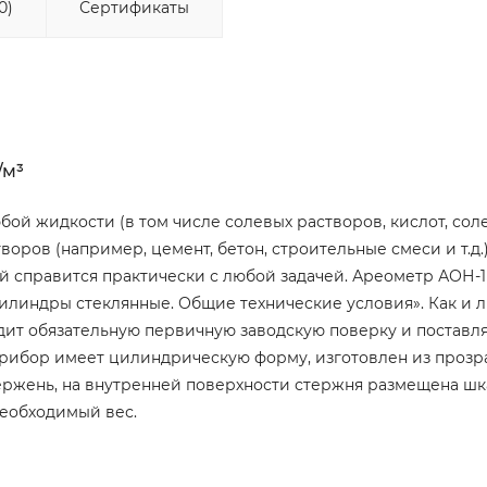
0)
Сертификаты
/м³
ой жидкости (в том числе солевых растворов, кислот, соле
оров (например, цемент, бетон, строительные смеси и т.д.)
й справится практически с любой задачей. Ареометр АОН-1
цилиндры стеклянные. Общие технические условия». Как и 
ит обязательную первичную заводскую поверку и поставля
рибор имеет цилиндрическую форму, изготовлен из прозр
тержень, на внутренней поверхности стержня размещена шк
необходимый вес.