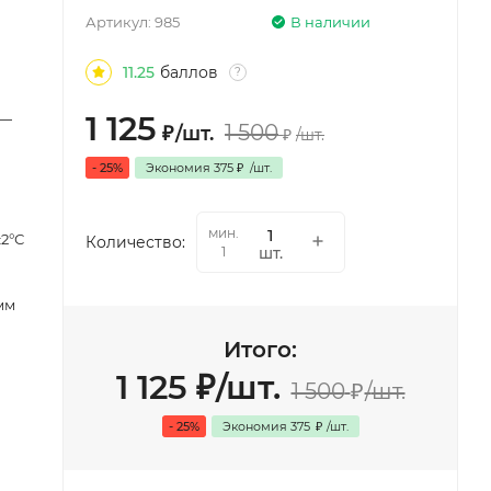
Артикул:
985
В наличии
11.25
баллов
?
1 125
 —
1 500
₽
/
шт.
₽
/
шт.
- 25%
Экономия
375
₽
/
шт.
мин.
±2°С
Количество:
шт.
1
мм
Итого:
1 125
₽
/
шт.
1 500
₽
/
шт.
- 25%
Экономия
375
₽
/
шт.