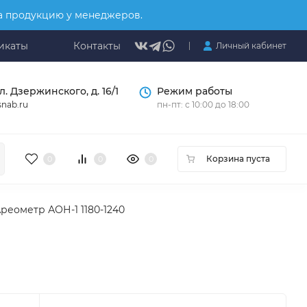
на продукцию у менеджеров.
икаты
Контакты
Личный кабинет
л. Дзержинского, д. 16/1
Режим работы
nab.ru
пн-пт: с 10:00 до 18:00
Корзина пуста
0
0
0
реометр АОН-1 1180-1240