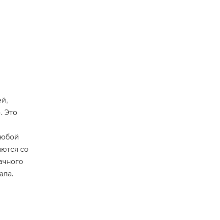
й,
. Это
любой
ются со
ачного
ала.