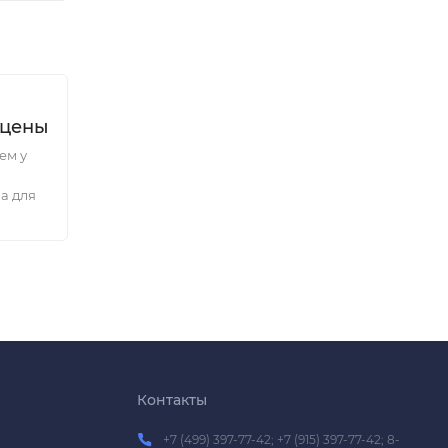
 цены
ем у
а для
Контакты
+7 (499) 397-77-42; +7 (915) 397-77-42; 8-