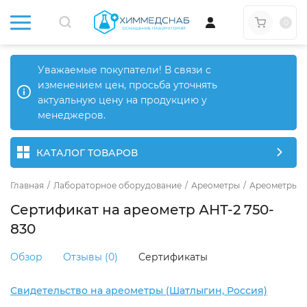
0
Уважаемые покупатели! В связи с
изменением цен, просьба уточнять
актуальную цену на продукцию у
менеджеров.
КАТАЛОГ ТОВАРОВ
Главная
/
Лабораторное оборудование
/
Ареометры
/
Ареометры д
Сертификат на ареометр АНТ-2 750-
830
Обзор
Отзывы (0)
Сертификаты
Свидетельство на ареометры (Шатлыгин, Россия)