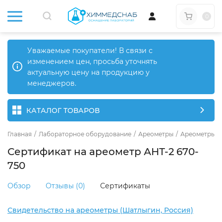
0
Уважаемые покупатели! В связи с
изменением цен, просьба уточнять
актуальную цену на продукцию у
менеджеров.
КАТАЛОГ ТОВАРОВ
Главная
/
Лабораторное оборудование
/
Ареометры
/
Ареометры д
Сертификат на ареометр АНТ-2 670-
750
Обзор
Отзывы (0)
Сертификаты
Свидетельство на ареометры (Шатлыгин, Россия)