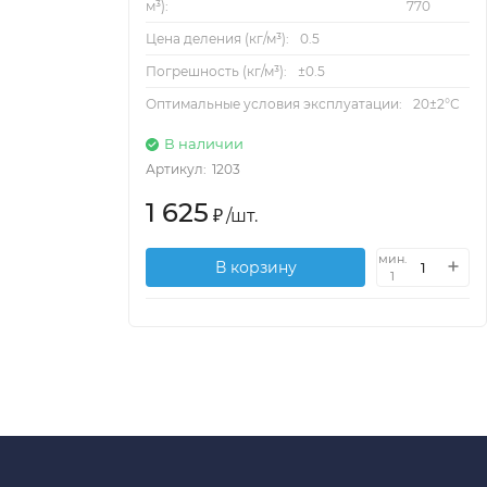
м³):
770
Цена деления (кг/м³):
0.5
Погрешность (кг/м³):
±0.5
Оптимальные условия эксплуатации:
20±2°С
В наличии
Артикул:
1203
1 625
₽
/
шт.
мин.
В корзину
1