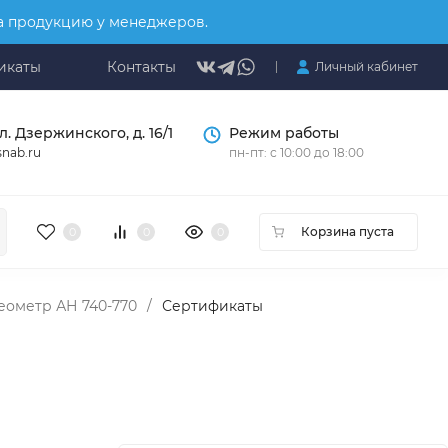
на продукцию у менеджеров.
икаты
Контакты
Личный кабинет
л. Дзержинского, д. 16/1
Режим работы
nab.ru
пн-пт: с 10:00 до 18:00
Корзина пуста
0
0
0
еометр АН 740-770
/
Сертификаты