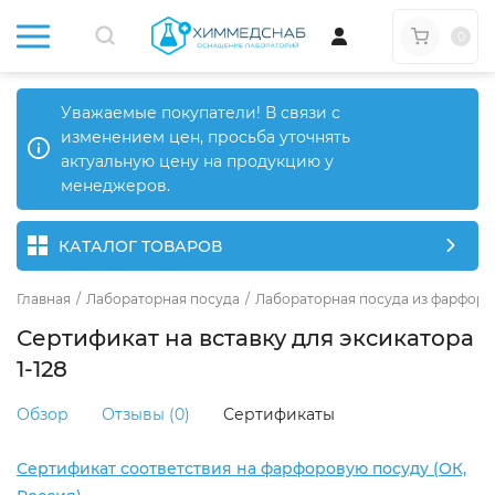
0
Уважаемые покупатели! В связи с
изменением цен, просьба уточнять
актуальную цену на продукцию у
менеджеров.
КАТАЛОГ ТОВАРОВ
Главная
/
Лабораторная посуда
/
Лабораторная посуда из фарфора
Сертификат на вставку для эксикатора
1-128
Обзор
Отзывы (0)
Сертификаты
Сертификат соответствия на фарфоровую посуду (ОК,