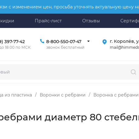
язи с изменением цен, просьба уточнять актуальную цену 
Скидки
Прайс-лист
Отзывы
Сертиф
г. Королёв, у
9) 397-77-42
8-800-550-07-47
mail@himmeds
 до 18:00 по МСК
звонок бесплатный
а из пластика
/
Воронки с ребрами
/
Воронка с ребрами 
ребрами диаметр 80 стебель