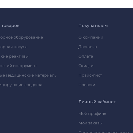
г товаров
Покупателям
орное оборудование
О компании
орная посуда
Доставка
кие реактивы
Оплата
нский инструмент
Скидки
ые медицинские материалы
Прайс-лист
ицирующие средства
Новости
Личный кабинет
Мой профиль
Мои заказы
Партнерская программа