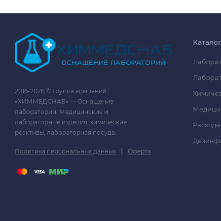
Катало
Лаборат
Лаборат
2016-2026 © Группа компаний
Химичес
«ХИММЕДСНАБ» — Оснащение
Медици
лабораторий. Медицинские и
лабораторные изделия, химические
Расходн
реактивы, лабораторная посуда.
Дезинф
|
Политика персональных данных
Оферта