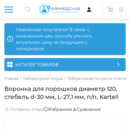
0
Уважаемые покупатели! В связи с
изменением цен, просьба уточнять
актуальную цену на продукцию у
менеджеров.
КАТАЛОГ ТОВАРОВ
Главная
/
Лабораторная посуда
/
Лабораторная посуда из пластика
Воронка для порошков диаметр 120,
стебель d-30 мм, L-27,1 мм, п/п, Kartell
Оставить отзыв
Избранное
Сравнение