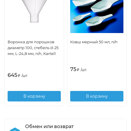
Воронка для порошков
Ковш мерный 50 мл, п/п
диаметр 100, стебель d-25
мм, L-24,8 мм, п/п, Kartell
75
₽
/
шт.
645
₽
/
шт.
В корзину
В корзину
Обмен или возврат