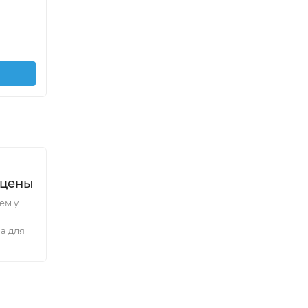
320
120
₽
/
шт.
В корзину
 цены
ем у
а для