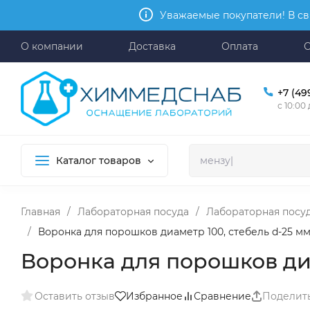
Уважаемые покупатели! В св
О компании
Доставка
Оплата
+7 (49
с 10:00
Каталог товаров
Главная
/
Лабораторная посуда
/
Лабораторная посуд
/
Воронка для порошков диаметр 100, стебель d-25 мм, L
Воронка для порошков диаме
Оставить отзыв
Избранное
Сравнение
Поделит