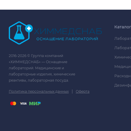
Катало
Лаборат
Лаборат
2016-2026 © Группа компаний
Химичес
«ХИММЕДСНАБ» — Оснащение
Медици
лабораторий. Медицинские и
лабораторные изделия, химические
Расходн
реактивы, лабораторная посуда.
Дезинф
|
Политика персональных данных
Оферта