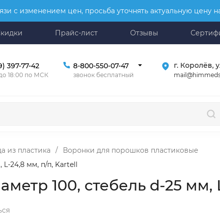
язи с изменением цен, просьба уточнять актуальную цену 
Скидки
Прайс-лист
Отзывы
Сертиф
г. Королёв, у
9) 397-77-42
8-800-550-07-47
mail@himmeds
 до 18:00 по МСК
звонок бесплатный
а из пластика
/
Воронки для порошков пластиковые
-24,8 мм, п/п, Kartell
тр 100, стебель d-25 мм, L-2
ься