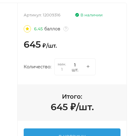
Артикул:
12009316
В наличии
6.45
баллов
?
645
₽
/
шт.
мин.
Количество:
шт.
1
Итого:
645
₽
/
шт.