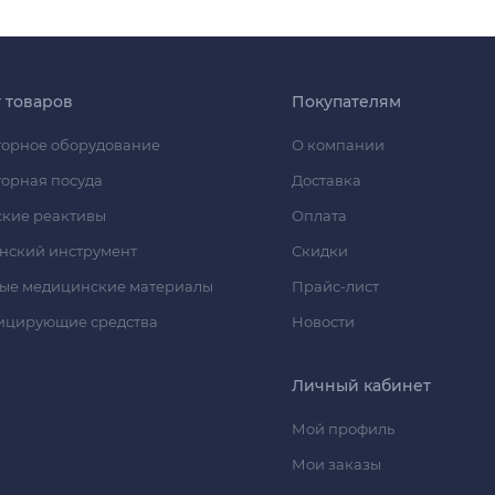
г товаров
Покупателям
орное оборудование
О компании
орная посуда
Доставка
кие реактивы
Оплата
нский инструмент
Скидки
ые медицинские материалы
Прайс-лист
ицирующие средства
Новости
Личный кабинет
Мой профиль
Мои заказы