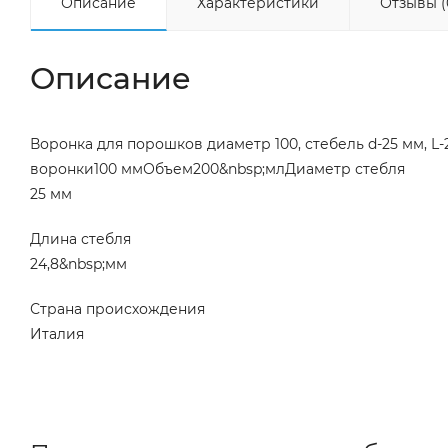
Описание
Характеристики
Отзывы (
Описание
Воронка для порошков диаметр 100, стебель d-25 мм, L
воронки100 ммОбъем200&nbsp;млДиаметр стебля
25 мм
Длина стебля
24,8&nbsp;мм
Страна происхождения
Италия