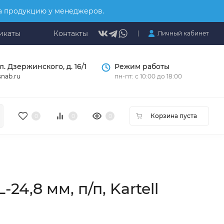
на продукцию у менеджеров.
икаты
Контакты
Личный кабинет
л. Дзержинского, д. 16/1
Режим работы
nab.ru
пн-пт: с 10:00 до 18:00
Корзина пуста
0
0
0
4,8 мм, п/п, Kartell