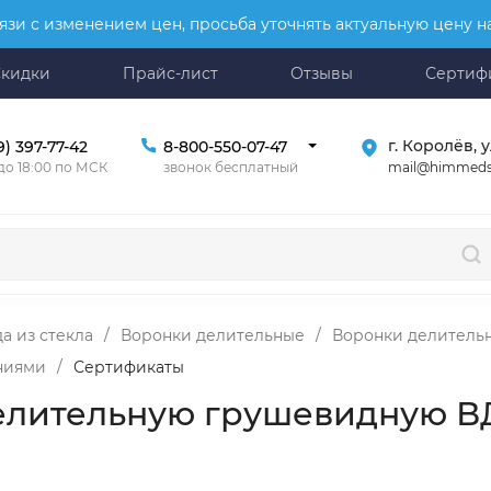
язи с изменением цен, просьба уточнять актуальную цену 
Скидки
Прайс-лист
Отзывы
Сертиф
г. Королёв, у
9) 397-77-42
8-800-550-07-47
mail@himmeds
 до 18:00 по МСК
звонок бесплатный
а из стекла
/
Воронки делительные
/
Воронки делитель
ениями
/
Сертификаты
елительную грушевидную ВД