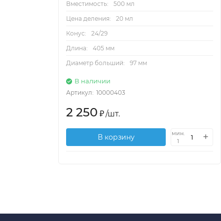
Вместимость:
500 мл
Цена деления:
20 мл
Конус:
24/29
Длина:
405 мм
Диаметр больший:
97 мм
В наличии
Артикул:
10000403
2 250
₽
/
шт.
мин.
В корзину
1