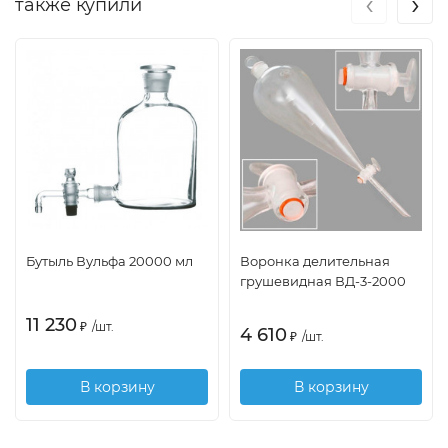
‹
›
также купили
Бутыль Вульфа 20000 мл
Воронка делительная
грушевидная ВД-3-2000
11 230
₽
/
шт.
4 610
₽
/
шт.
В корзину
В корзину