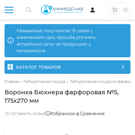
0
Уважаемые покупатели! В связи с
изменением цен, просьба уточнять
актуальную цену на продукцию у
менеджеров.
КАТАЛОГ ТОВАРОВ
Главная
/
Лабораторная посуда
/
Лабораторная посуда из фарфора
Воронка Бюхнера фарфоровая №5,
175х270 мм
Оставить отзыв
Избранное
Сравнение