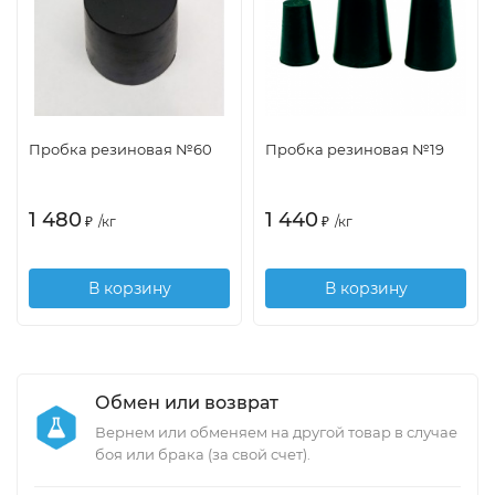
Пробка резиновая №60
Пробка резиновая №19
1 480
1 440
₽
/
кг
₽
/
кг
В корзину
В корзину
Обмен или возврат
Вернем или обменяем на другой товар в случае
боя или брака (за свой счет).