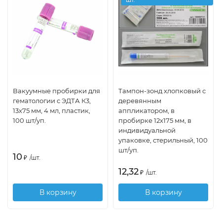
Вакуумные пробирки для
Тампон-зонд хлопковый с
гематологии с ЭДТА К3,
деревянным
13х75 мм, 4 мл, пластик,
аппликатором, в
100 шт/уп.
пробирке 12х175 мм, в
индивидуальной
упаковке, стерильный, 100
шт/уп.
10
₽
/
шт.
12,32
₽
/
шт.
В корзину
В корзину