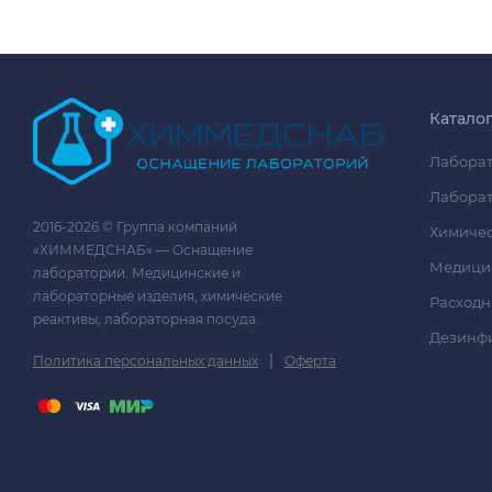
Катало
Лаборат
Лаборат
2016-2026 © Группа компаний
Химичес
«ХИММЕДСНАБ» — Оснащение
Медици
лабораторий. Медицинские и
лабораторные изделия, химические
Расходн
реактивы, лабораторная посуда.
Дезинф
|
Политика персональных данных
Оферта