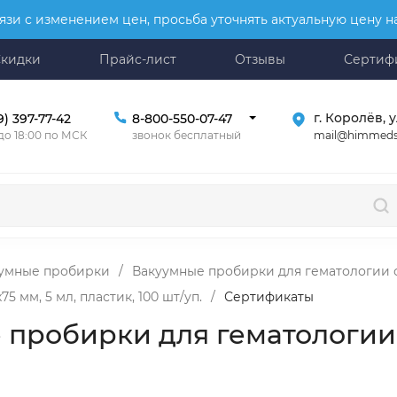
язи с изменением цен, просьба уточнять актуальную цену 
Скидки
Прайс-лист
Отзывы
Сертиф
г. Королёв, у
9) 397-77-42
8-800-550-07-47
mail@himmeds
 до 18:00 по МСК
звонок бесплатный
умные пробирки
/
Вакуумные пробирки для гематологии 
 мм, 5 мл, пластик, 100 шт/уп.
/
Сертификаты
пробирки для гематологии с 