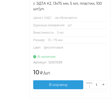
с ЭДТА К2, 13х75 мм, 5 мл, пластик, 100
шт/уп.
Цена с НДС:
не облагается
Единица измерения:
шт
Вместимость:
5 мл
Размер:
13 × 75 мм
Цвет:
фиолетовый
В наличии
Артикул:
12007039
10
₽
/
шт.
мин.
В корзину
1