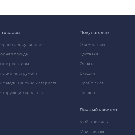
г товаров
Покупателям
орное оборудование
О компании
орная посуда
Доставка
кие реактивы
Оплата
нский инструмент
Скидки
ые медицинские материалы
Прайс-лист
ицирующие средства
Новости
Личный кабинет
Мой профиль
Мои заказы