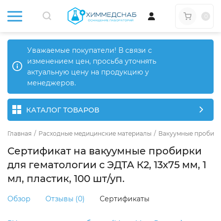
0
Уважаемые покупатели! В связи с
изменением цен, просьба уточнять
актуальную цену на продукцию у
менеджеров.
КАТАЛОГ ТОВАРОВ
Главная
/
Расходные медицинские материалы
/
Вакуумные пробир
Сертификат на вакуумные пробирки
для гематологии с ЭДТА К2, 13х75 мм, 1
мл, пластик, 100 шт/уп.
Обзор
Отзывы (0)
Сертификаты