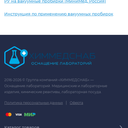
РУ на вакуумные пробирки (МиниМед, Россия)
Инструкция по применению вакуумных пробирок
2016-2026 © Группа компаний «ХИММЕДСНАБ» —
Оснащение лабораторий. Медицинские и лабораторные
изделия, химические реактивы, лабораторная посуда.
|
Политика персональных данных
Оферта
Каталог товаров