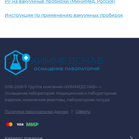
РУ на вакуумные пробирки (МиниМед, Россия)
Инструкция по применению вакуумных пробирок
2016-2026 © Группа компаний «ХИММЕДСНАБ» —
Оснащение лабораторий. Медицинские и лабораторные
изделия, химические реактивы, лабораторная посуда.
|
Политика персональных данных
Оферта
Каталог товаров