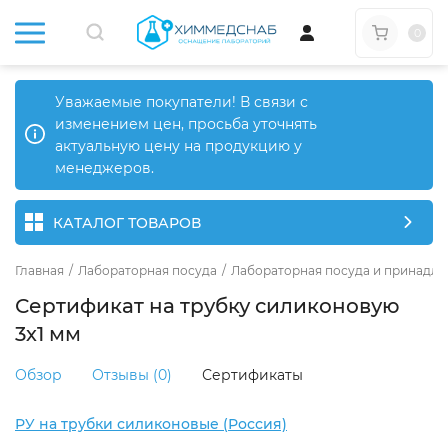
0
Уважаемые покупатели! В связи с
изменением цен, просьба уточнять
актуальную цену на продукцию у
менеджеров.
КАТАЛОГ ТОВАРОВ
Главная
/
Лабораторная посуда
/
Лабораторная посуда и принадле
Сертификат на трубку силиконовую
3х1 мм
Обзор
Отзывы (0)
Сертификаты
РУ на трубки силиконовые (Россия)