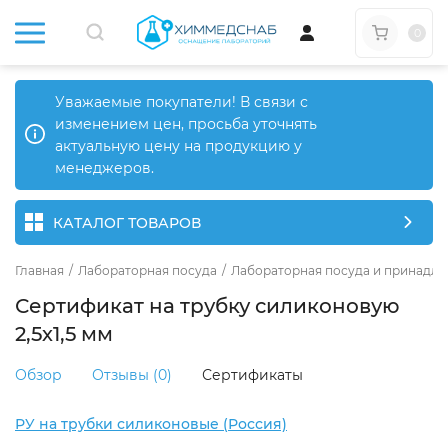
0
Уважаемые покупатели! В связи с
изменением цен, просьба уточнять
актуальную цену на продукцию у
менеджеров.
КАТАЛОГ ТОВАРОВ
Главная
/
Лабораторная посуда
/
Лабораторная посуда и принадле
Сертификат на трубку силиконовую
2,5х1,5 мм
Обзор
Отзывы (0)
Сертификаты
РУ на трубки силиконовые (Россия)