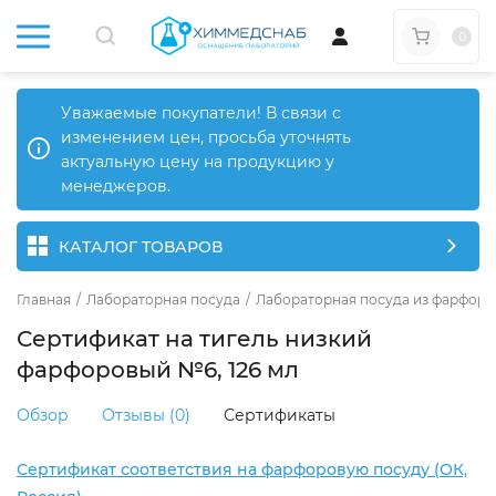
0
Уважаемые покупатели! В связи с
изменением цен, просьба уточнять
актуальную цену на продукцию у
менеджеров.
КАТАЛОГ ТОВАРОВ
Главная
/
Лабораторная посуда
/
Лабораторная посуда из фарфора
Сертификат на тигель низкий
фарфоровый №6, 126 мл
Обзор
Отзывы (0)
Сертификаты
Сертификат соответствия на фарфоровую посуду (ОК,