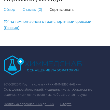
Обзор
Отзывы (0)
Сертификаты
РУ на тампон-зонды с транспортными средами
(Россия)
2016-2026 © Группа компаний «ХИММЕДСНАБ» —
Оснащение лабораторий. Медицинские и лабораторные
изделия, химические реактивы, лабораторная посуда.
|
Политика персональных данных
Оферта