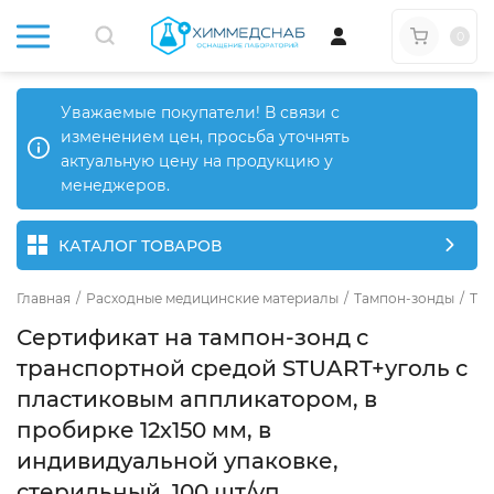
0
Уважаемые покупатели! В связи с
изменением цен, просьба уточнять
актуальную цену на продукцию у
менеджеров.
КАТАЛОГ ТОВАРОВ
Главная
/
Расходные медицинские материалы
/
Тампон-зонды
/
Там
Сертификат на тампон-зонд с
транспортной средой STUART+уголь с
пластиковым аппликатором, в
пробирке 12х150 мм, в
индивидуальной упаковке,
стерильный, 100 шт/уп.