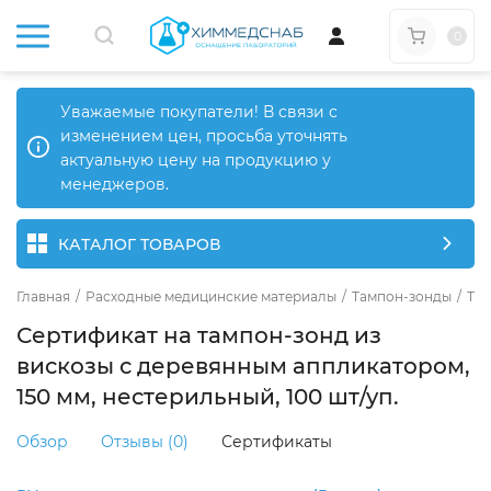
0
Уважаемые покупатели! В связи с
изменением цен, просьба уточнять
актуальную цену на продукцию у
менеджеров.
КАТАЛОГ ТОВАРОВ
Главная
/
Расходные медицинские материалы
/
Тампон-зонды
/
Та
Сертификат на тампон-зонд из
вискозы с деревянным аппликатором,
150 мм, нестерильный, 100 шт/уп.
Обзор
Отзывы (0)
Сертификаты