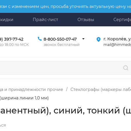
язи с изменением цен, просьба уточнять актуальную цену 
Скидки
Прайс-лист
Отзывы
Сертиф
г. Королёв, у
9) 397-77-42
8-800-550-07-47
mail@himmeds
 до 18:00 по МСК
звонок бесплатный
да и принадлежности прочие
/
Стеклографы (маркеры лаб
(ширина линии 1,0 мм)
нентный), синий, тонкий (
ься