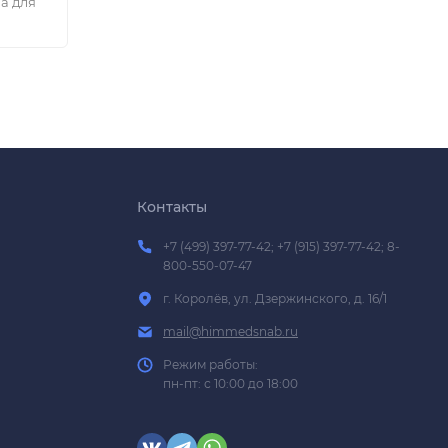
а для
Контакты
+7 (499) 397-77-42; +7 (915) 397-77-42; 8-
800-550-07-47
г. Королёв, ул. Дзержинского, д. 16/1
mail@himmedsnab.ru
Режим работы:
пн-пт: с 10:00 до 18:00