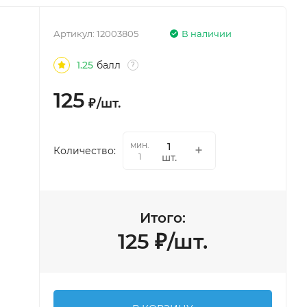
Артикул:
12003805
В наличии
1.25
балл
?
125
₽
/
шт.
мин.
Количество:
шт.
1
Итого:
125
₽
/
шт.