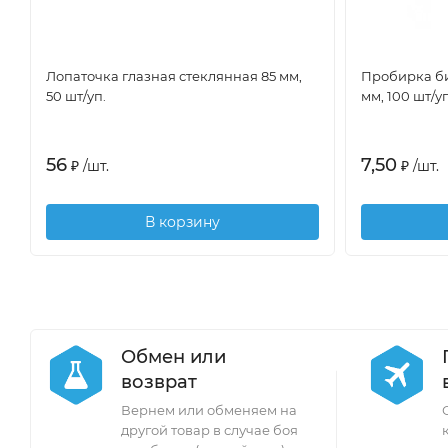
Лопаточка глазная стеклянная 85 мм,
Пробирка би
50 шт/уп.
мм, 100 шт/уп
56
7,50
₽
/
шт.
₽
/
шт.
В корзину
Обмен или
возврат
Вернем или обменяем на
другой товар в случае боя