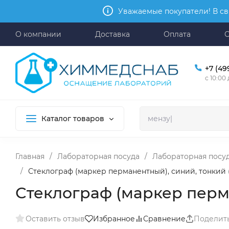
Уважаемые покупатели! В св
О компании
Доставка
Оплата
+7 (49
с 10:00
Каталог товаров
Главная
/
Лабораторная посуда
/
Лабораторная посу
/
Стеклограф (маркер перманентный), синий, тонкий 
Стеклограф (маркер перма
Оставить отзыв
Избранное
Сравнение
Поделит