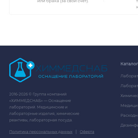
или брака (за свой счет).
Катало
Лаборат
Лаборат
2016-2026 © Группа компаний
Химичес
«ХИММЕДСНАБ» — Оснащение
Медици
лабораторий. Медицинские и
лабораторные изделия, химические
Расходн
реактивы, лабораторная посуда.
Дезинф
|
Политика персональных данных
Оферта