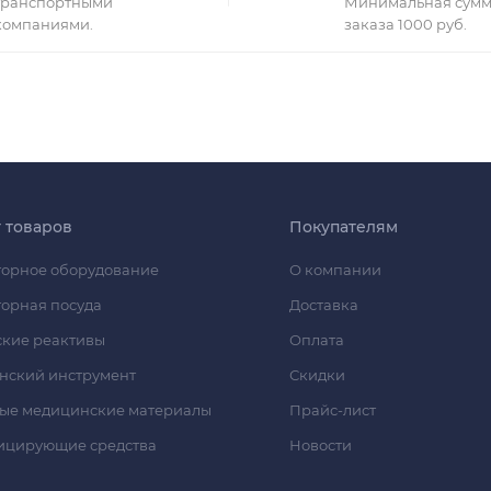
транспортными
Минимальная сумм
компаниями.
заказа 1000 руб.
г товаров
Покупателям
орное оборудование
О компании
орная посуда
Доставка
кие реактивы
Оплата
нский инструмент
Скидки
ые медицинские материалы
Прайс-лист
ицирующие средства
Новости