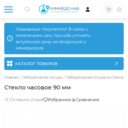
0
Уважаемые покупатели! В связи с
изменением цен, просьба уточнять
актуальную цену на продукцию у
менеджеров.
КАТАЛОГ ТОВАРОВ
Главная
/
Лабораторная посуда
/
Лабораторная посуда из стекла
/
Стекло часовое 90 мм
Оставить отзыв
Избранное
Сравнение