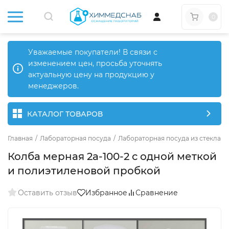
0
Уважаемые покупатели! В связи с
изменением цен, просьба уточнять
актуальную цену на продукцию у
менеджеров.
КАТАЛОГ ТОВАРОВ
Главная
/
Лабораторная посуда
/
Лабораторная посуда из стекла
/
Колба мерная 2а-100-2 с одной меткой
и полиэтиленовой пробкой
Оставить отзыв
Избранное
Сравнение