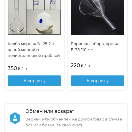
Колба мерная 2а-25-2 с
Воронка лабораторная
одной меткой и
В-75-110 мм
полиэтиленовой пробкой
220
₽
/
шт.
350
₽
/
шт.
В корзину
В корзину
Обмен или возврат
Вернем или обменяем на другой товар в случае
боя или брака (за свой счет).