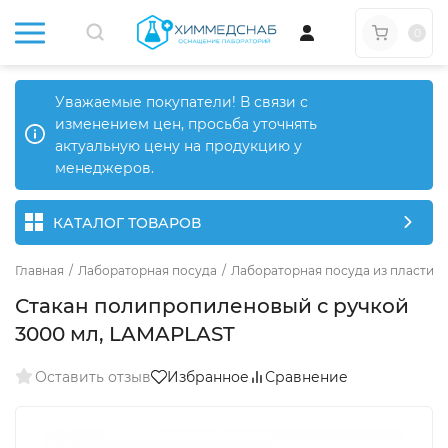
0
Уважаемые покупатели! В связи с
изменением цен, просьба уточнять
актуальную цену на продукцию у
менеджеров.
КАТАЛОГ ТОВАРОВ
Главная
/
Лабораторная посуда
/
Лабораторная посуда из пластика
Стакан полипропиленовый с ручкой
3000 мл, LAMAPLAST
Оставить отзыв
Избранное
Сравнение