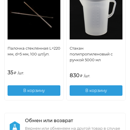
Палочка стеклянная L=220
Стакан
мм, d=5 мм, 100 шт/уп.
полипропиленовый с
ручкой 5000 мл
35
₽
/
шт.
830
₽
/
шт.
В корзину
В корзину
Обмен или возврат
Вернем или обменяем на другой товар в случае