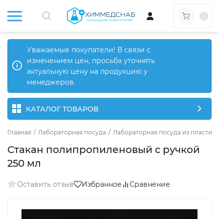
0
Уважаемые покупатели! В связи с
изменением цен, просьба уточнять
актуальную цену на продукцию у
менеджеров.
КАТАЛОГ ТОВАРОВ
Главная
/
Лабораторная посуда
/
Лабораторная посуда из пластика
Стакан полипропиленовый с ручкой
250 мл
Оставить отзыв
Избранное
Сравнение