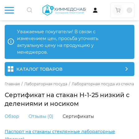
0
Уважаемые покупатели! В связи с
изменением цен, просьба уточнять
актуальную цену на продукцию у
менеджеров.
КАТАЛОГ ТОВАРОВ
Главная
/
Лабораторная посуда
/
Лабораторная посуда из стекла
/
Сертификат на стакан Н-1-25 низкий с
делениями и носиком
Обзор
Отзывы (0)
Сертификаты
Паспорт на стаканы стеклянные лабораторные